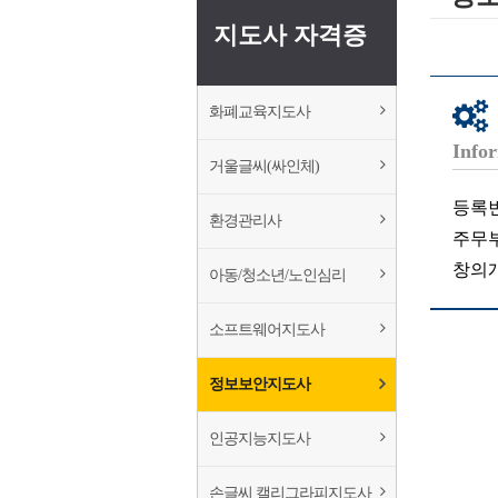
왁싱전문코디네
지도사 자격증
감성시낭송지도
외환거래교육지
화폐교육지도사
Infor
거울글씨(싸인체)
등록번호
환경관리사
주무
창의개
아동/청소년/노인심리
소프트웨어지도사
정보보안지도사
인공지능지도사
손글씨 캘리그라피지도사