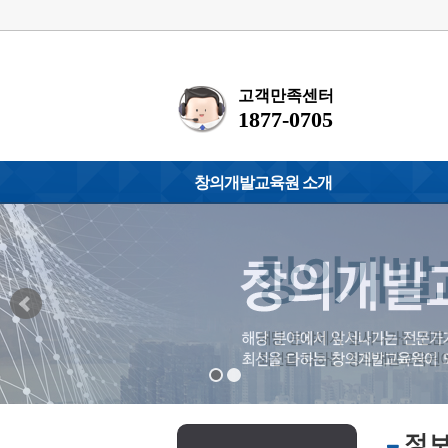
고객만족센터
1877-0705
창의개발교육원 소개
원장인사말
화폐교육지도사
찾아오시는 길
거울글씨(싸인체
환경관리사
청소년/노인심리
소프트웨어지도
정보보안지도사
인공지능지도사
왁싱전문교육강
정