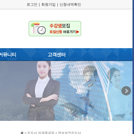
로그인
|
회원가입
|
신청내역확인
커뮤니티
고객센터
러리
공지사항
게시판
교육일정
자주묻는질문
이용약관
개인정보취급방침
고객게시판
> 지도사 자격증과정 > 정보보안지도사