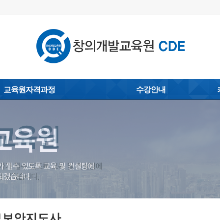
교육원자격과정
수강안내
손글씨 캘리그라피지도사
이용안내
포토갤
)
탄소배출권중개상담사
수강 신청/결제
동영상 
코딩전문지도사
교육문의
자료실
지도
문예교육지도사
제휴(MOU)
사
스마트폰활용지도사
협약문의
옥내외광고지도사
감성스피치지도사
사
아트페인팅지도사
보보안지도사