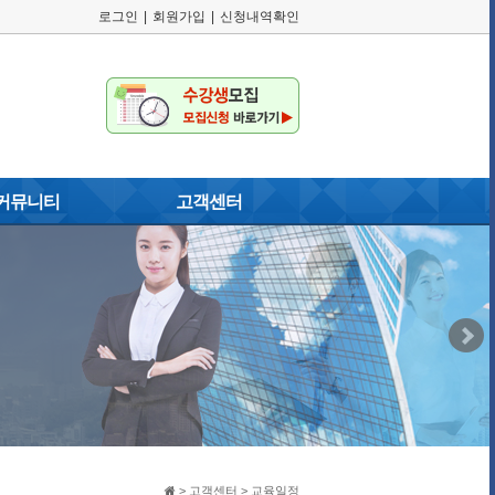
로그인
|
회원가입
|
신청내역확인
커뮤니티
고객센터
러리
공지사항
게시판
교육일정
자주묻는질문
이용약관
개인정보취급방침
고객게시판
> 고객센터 > 교육일정