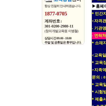
▶
홈페
항상 친절히 안내하겠습니다.
1877-0705
민간
*
자격관
<
계좌번호 :
301-0200-2980-11
기관
-
(창의개발교육원 이병철)
연락
-
상담시간 09:00 - 18:00
소재
주말 및 공휴일은 휴무입니다.
*
교육
<
교육
*
지족
=
문의
: 
교육
*
시험
*
제출
*