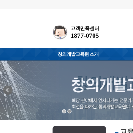
고객만족센터
1877-0705
창의개발교육원 소개
원장인사말
화폐교육지도사
찾아오시는 길
거울글씨(싸인체
환경관리사
청소년/노인심리
소프트웨어지도
정보보안지도사
인공지능지도사
왁싱전문교육강
교