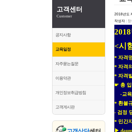
왁싱전문코디네
고객센터
감성시낭송지도
2018년도
Customer
외환거래교육지
작성자 :
창
2018
공지사항
<
시
교육일정
자격
*
자주묻는질문
자격의
*
자격
*
이용약관
☛
총 
개인정보취급방침
교육
-
환불
*
고객게시판
검정 
-
민간
*
▶
고객상담
센터
dau