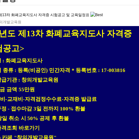
이터
블록체인기술지도사
사
체육교양지도사
 제13차 화폐교육지도사 자격증 시험공고 및 교육일정표
도사
의개발교육원
년도 제
13
차
화폐교육지도사
자격증
험공고
>
명
화폐교육지도사
:
 종류
등록
비공인
민간자격
등록번호
:
(
)
*
: 17-003816
발급기관
창의개발교육원
:
입금 금액
만원
55
비
교재비
자격검정수수료
자격증 발급료
-
-
-
규정
접수마감
일
전까지
환불
-
3
100%
당일 취소 시
공제 후 환불
50%
자격조회 바로가기
카페
창의개발교육원
m
"
"