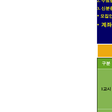
수료
2.
신분
3.
모집
*
계좌
*
구분
1
교시