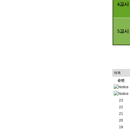
4
교시
5
교시
순번
23
22
21
20
19