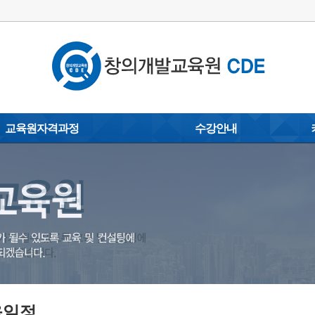
교육원자격과정
수강안내
손글씨 캘리그라피지도사
이용안내
포토갤
)
탄소배출권중개상담사
수강 신청/결제
동영상 
코딩전문지도사
교육문의
자료실
지도
문예교육지도사
제휴(MOU)
사
스마트폰활용지도사
협약문의
옥내외광고지도사
감성스피치지도사
사
아트페인팅지도사
육일정