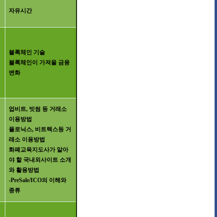
자유시간
블록체인 기술
블록체인이 가져올 금융
변화
업비트
,
빗썸 등 거래소
이용방법
플로닉스
,
비트렉스등 거
래소 이용방법
래
화폐교육지도사가 알아
야 할 국내외사이트 소개
와 활용방법
-PreSale/ICO
의 이해와
종류