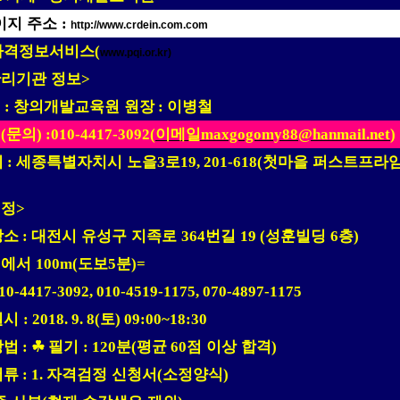
이지 주소
:
http://www.crdein.com.com
자격정보서비스
(
www.pqi.or.kr)
리기관 정보
>
명
창의개발교육원 원장
이병철
:
:
처
문의
이메일
(
) :010-4417-3092(
maxgogomy88@hanmail.net
)
지
세종특별자치시 노을
로
첫마을 퍼스트프라
:
3
19, 201-618(
일정
>
장소
대전시 유성구 지족로
번길
성훈빌딩
층
:
364
19 (
6
)
역에서
도보
분
100m(
5
)=
010-4417-3092, 010-4519-1175, 070-4897-1175
일시
토
: 2018. 9. 8(
) 09:00~18:30
방법
☘
필기
분
평균
점 이상 합격
:
: 120
(
60
)
서류
자격검정 신청서
소정양식
: 1.
(
)