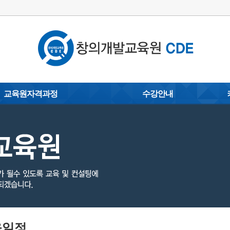
교육원자격과정
수강안내
손글씨 캘리그라피지도사
이용안내
포토갤
)
탄소배출권중개상담사
수강 신청/결제
동영상 
코딩전문지도사
교육문의
자료실
지도
문예교육지도사
제휴(MOU)
사
스마트폰활용지도사
협약문의
옥내외광고지도사
감성스피치지도사
사
아트페인팅지도사
육일정