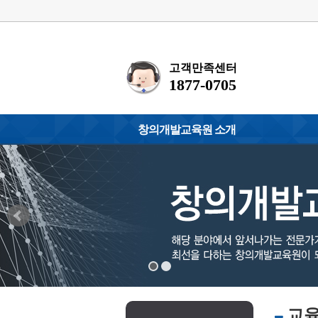
고객만족센터
1877-0705
창의개발교육원 소개
원장인사말
화폐교육지도사
찾아오시는 길
거울글씨(싸인체
환경관리사
청소년/노인심리
소프트웨어지도
정보보안지도사
인공지능지도사
왁싱전문교육강
교