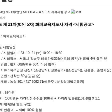
이터
블록체인기술지도사
사
체육교양지도사
23년 제21차(법인 5차) 화폐교육지도사 자격시험 공고
도사
리자
도 제 21차(법인 5차) 화폐교육지도사 자격 <시험공고>
명 : 화폐교육지도사
및 시험일정
험일시 : `23. 10. 21.(토) 10:00 ~ 18:30
 시험장소 : 서울시 강남구 테헤란로326(더모임 공간)/선릉역 4번 출구 앞
 : 필기 60분(평균 60점 이상 합격)
류 : 자격검정 신청서(소정양식), 정보동의서(소정양식), 신분증, 증명사진(3*
원 : 선착순 50명(입금 순)
 : 농협 301-4417-3092-71(예금주 : ㈜창의개발교육원)
 : 55만원
(30만원)+ 자격검정수수료(10만원)+ 자격증 발급료(10만원)] X 1.1
(3만원 별도 구입)
반환 시 교재비 100% 환불