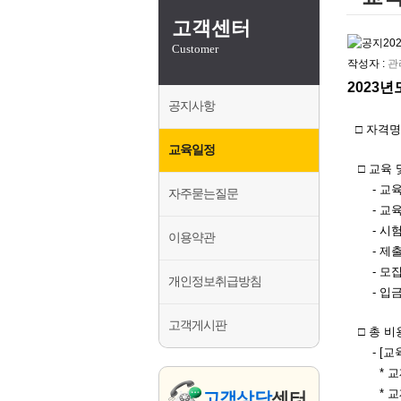
왁싱전문코디네
고객센터
감성시낭송지도
20
Customer
외환거래교육지
작성자 :
관
2023년
공지사항
□ 자격
교육일정
□ 교육 
- 교육 / 시
자주묻는질문
- 교육 /
- 시험방법
이용약관
- 제출서
- 모집인
개인정보취급방침
- 입금계좌
고객게시판
□ 총 비용
- [교육비
* 교재비
* 교재 
고객상담
센터