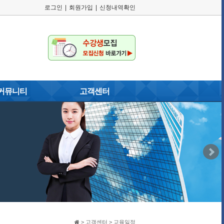
로그인
|
회원가입
|
신청내역확인
커뮤니티
고객센터
러리
공지사항
게시판
교육일정
자주묻는질문
이용약관
개인정보취급방침
고객게시판
> 고객센터 > 교육일정