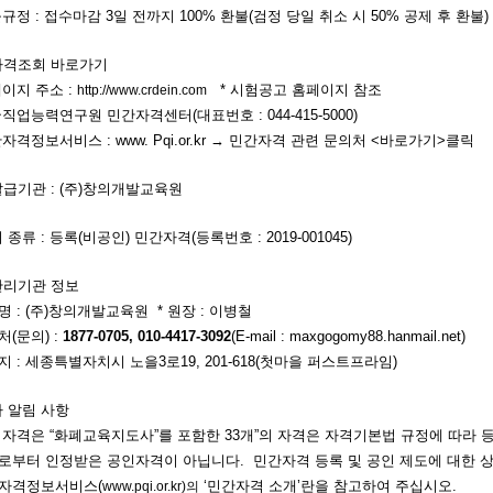
 : 접수마감 3일 전까지 100% 환불(검정 당일 취소 시 50% 공제 후 환불)
자격조회 바로가기
지 주소 :
* 시험공고 홈페이지 참조
http://www.crdein.com
능력연구원 민간자격센터(대표번호 : 044-415-5000)
정보서비스 : www. Pqi.or.kr → 민간자격 관련 문의처 <바로가기>클릭
급기관 : (주)창의개발교육원
종류 : 등록(비공인) 민간자격(등록번호 : 2019-001045)
리기관 정보
 : (주)창의개발교육원 * 원장 : 이병철
(문의) :
1877-0705, 010-4417-3092
(E-mail : maxgogomy88.hanmail.net)
: 세종특별자치시 노을3로19, 201-618(첫마을 퍼스트프라임)
 알림 사항
자격은 “화폐교육지도사”를 포함한 33개”의 자격은 자격기본법 규정에 따라 
 인정받은 공인자격이 아닙니다. 민간자격 등록 및 공인 제도에 대한 
격정보서비스(
‘민간자격 소개’란을 참고하여 주십시오.
www.pqi.or.kr)의