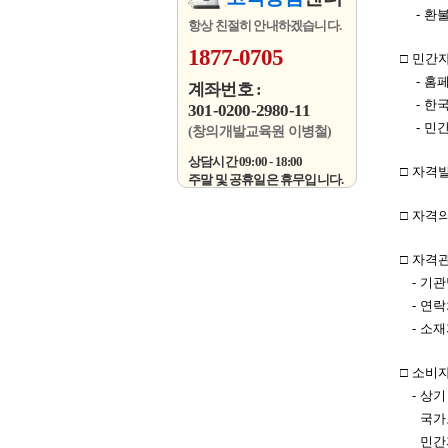
- 환불규정
항상 친절히 안내하겠습니다.
1877-0705
□ 민간
- 홈페이
계좌번호 :
- 한국직업
301-0200-2980-11
- 민간자격
(창의개발교육원 이병철)
상담시간 09:00 - 18:00
□ 자격발
주말 및 공휴일은 휴무입니다.
□ 자격의 
□ 자격관
- 기관명
- 연락처
- 소재지 
□ 소비자
- 상기 
국가로부터
민간자