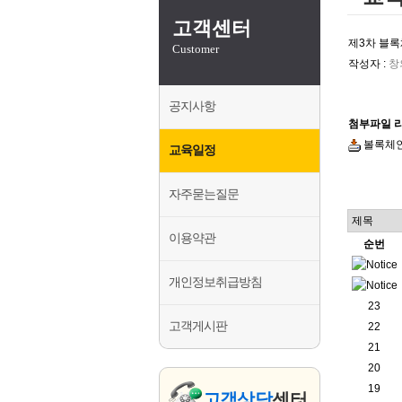
왁싱전문코디네
고객센터
감성시낭송지도
제3차 블
Customer
외환거래교육지
작성자 :
창
공지사항
첨부파일 
볼록체인.
교육일정
자주묻는질문
이용약관
순번
개인정보취급방침
23
고객게시판
22
21
20
19
고객상담
센터