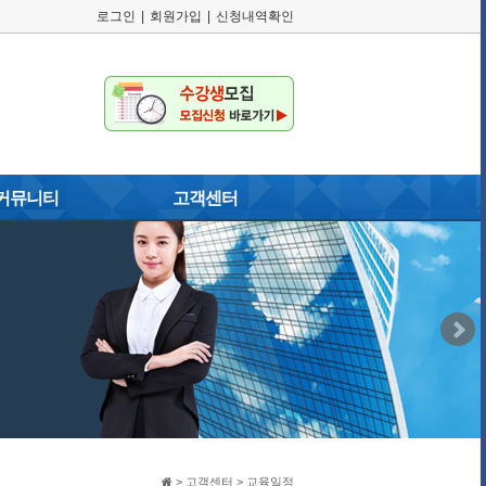
로그인
|
회원가입
|
신청내역확인
커뮤니티
고객센터
러리
공지사항
게시판
교육일정
자주묻는질문
이용약관
개인정보취급방침
고객게시판
> 고객센터 > 교육일정