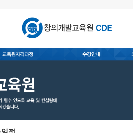
교육원자격과정
수강안내
손글씨 캘리그라피지도사
이용안내
포토갤
)
탄소배출권중개상담사
수강 신청/결제
동영상 
코딩전문지도사
교육문의
자료실
지도
문예교육지도사
제휴(MOU)
사
스마트폰활용지도사
협약문의
옥내외광고지도사
감성스피치지도사
사
아트페인팅지도사
육일정