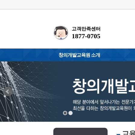
고객만족센터
1877-0705
창의개발교육원 소개
원장인사말
화폐교육지도사
찾아오시는 길
거울글씨(싸인체
환경관리사
청소년/노인심리
소프트웨어지도
정보보안지도사
인공지능지도사
왁싱전문교육강
교