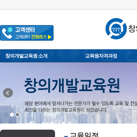
창의개발교육원 소개
교육원자격과정
원장인사말
화폐교육지도사
손글씨 캘리그라피지도
찾아오시는 길
거울글씨(싸인체)
탄소배출권중개상담사
환경관리사
코딩전문지도사
청소년/노인심리지도
문예교육지도사
소프트웨어지도사
스마트폰활용지도사
정보보안지도사
옥내외광고지도사
인공지능지도사
감성스피치지도사
왁싱전문교육강사
아트페인팅지도사
교육일정