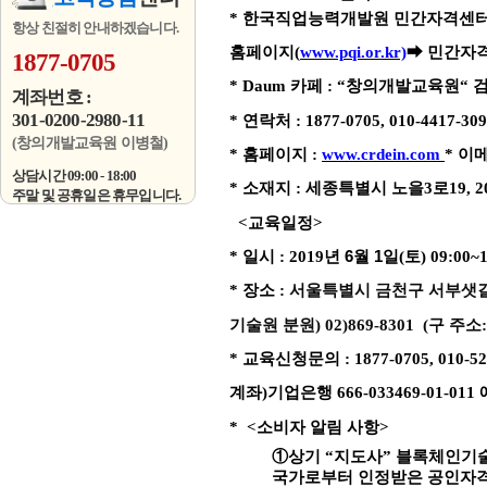
*
한국직업능력개발원 민간자격센
항상 친절히 안내하겠습니다.
홈페이지
(
www.pqi.or.kr)
➡
민간자격
1877-0705
* Daum
카페
: “
창의개발교육원
“
계좌번호 :
301-0200-2980-11
*
연락처
: 1877-0705, 010-4417-30
(창의개발교육원 이병철)
*
홈페이지
:
www.crdein.com
*
이
상담시간 09:00 - 18:00
*
소재지
:
세종특별시 노을
3
로
19, 2
주말 및 공휴일은 휴무입니다.
<
교육일정
>
*
일시
: 2019
년 6
월 1
일
(
토
) 09:00~
*
장소
:
서울특별시 금천구 서부샛
기술원 분원
) 02)869-8301 (
구 주소
*
교육신청문의
: 1877-0705, 010-5
계좌
)
기업은행
666-033469-01-011
* <
소비자 알림 사항
>
①
상기
“
지도사
” 블록체인기
국가로부터 인정받은 공인자