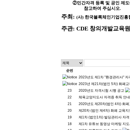
②
민간자격 등록 및 공인 제
참고하여 주십시오
.
주최
:
(
사
)
한국블록체인기업진흥협
주관
: CDE
창의개발교육
순번
2023년도 제1차 "환경관리사" 
2023년 제21차(법인 5차) 화
23
2020년도 자격시험 시행 공고
22
체육교양지도사 자격증 취득 안내
21
2020년도 제20차(법인 4차) 
20
제20차 (법인 제4차) 화폐 교육
19
제1차 (법인1차) 빌딩관리사 자격
18
제1차 유튜브 동영상 마케팅 지