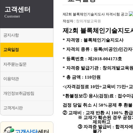
왁싱전문코디네이터
블록체인기술지도사
고객센터
감성시낭송지도사
체육교양지도사
제2회 블록체인기술지도사 자격시험 공고
Customer
외환거래교육지도사
작성자 :
창의개발교육원
제
2
회 블록체인기술지도사
공지사항
*
자격명
:
블록체인기술지도사
*
자격의 종류
:
등록
(
비공인
)
민간자
교육일정
*
등록번호
:
제
2018-004173
호
자주묻는질문
*
자격증 발급기관
:
창의개발교육
*
총 금액
: 110
만원
이용약관
<(
자격검정료
10
만
+
교육비
75
만
+
개인정보취급방침
*
환불정보
①
응시
(
검정
)
료
:
접수마
검정 당일 취소 시
50%
공제 후 환불
고객게시판
②
교재비
:
교재 반환 시
100%
환급
※
교재가 훼손된 경우 공
제외하고
③
자격증 발급비
:
합격자에
고객상담
센터
불가